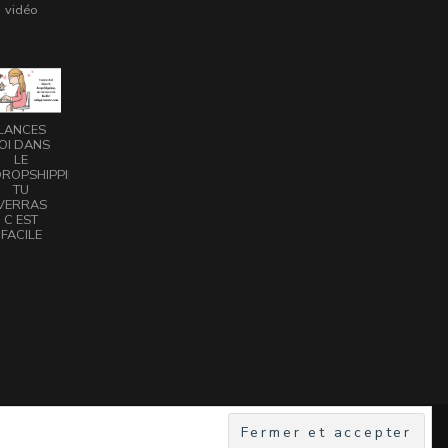
vidéo
LANCES
OI DANS
LE
ROPSHIPPING
TU
VERRAS
C EST
FACILE
sé par
WordPress
.