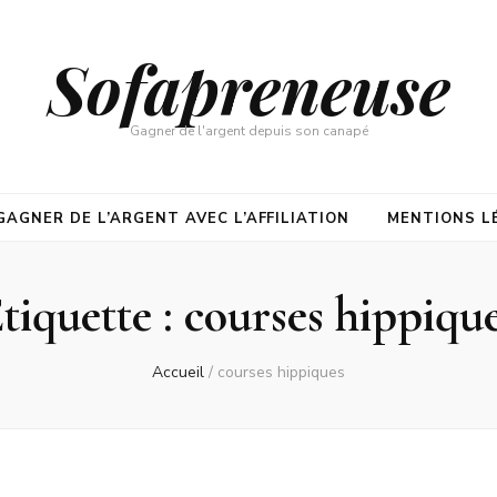
Sofapreneuse
Gagner de l'argent depuis son canapé
GAGNER DE L’ARGENT AVEC L’AFFILIATION
MENTIONS L
tiquette :
courses hippiqu
Accueil
/
courses hippiques