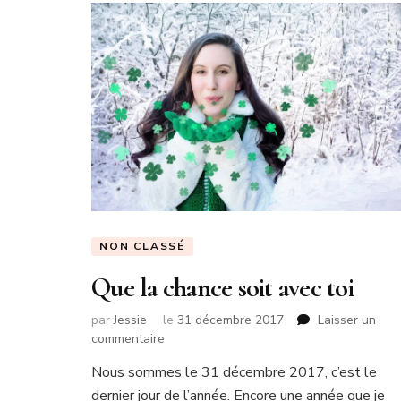
NON CLASSÉ
Que la chance soit avec toi
par
Jessie
le
31 décembre 2017
Laisser un
sur
commentaire
Que
Nous sommes le 31 décembre 2017, c’est le
la
dernier jour de l’année. Encore une année que je
chance