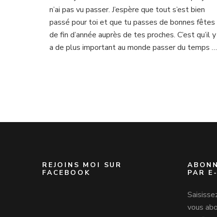
soit
n’ai pas vu passer. J’espère que tout s’est bien
avec
passé pour toi et que tu passes de bonnes fêtes
toi
de fin d’année auprès de tes proches. C’est qu’il y
a de plus important au monde passer du temps …
REJOINS MOI SUR
ABONN
FACEBOOK
PAR E
Saisisse
vous abo