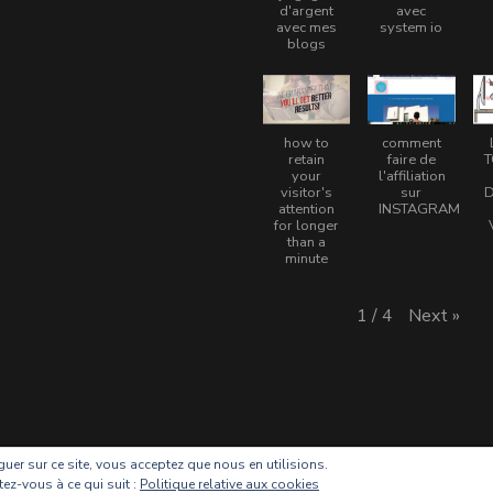
d'argent
avec
avec mes
system io
blogs
how to
comment
retain
faire de
T
your
l'affiliation
visitor's
sur
D
attention
INSTAGRAM
for longer
than a
minute
Next
»
1
/
4
iguer sur ce site, vous acceptez que nous en utilisions.
ofapreneuse
.
Blossom Chic - Développé par
Blossom Themes
.Propul
tez-vous à ce qui suit :
Politique relative aux cookies