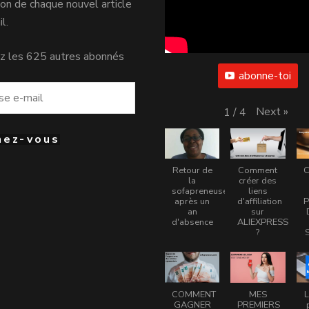
tion de chaque nouvel article
l.
z les 625 autres abonnés
abonne-toi
Next
»
1
/
4
nez-vous
Retour de
Comment
la
créer des
sofapreneuse
liens
après un
d'affiliation
an
sur
d'absence
ALIEXPRESS
?
COMMENT
MES
L
GAGNER
PREMIERS