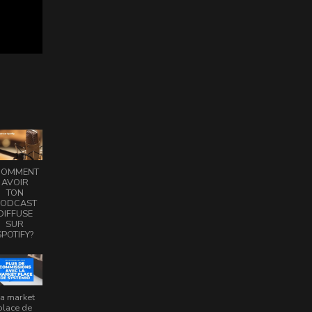
COMMENT
AVOIR
TON
PODCAST
DIFFUSE
SUR
SPOTIFY?
a market
place de