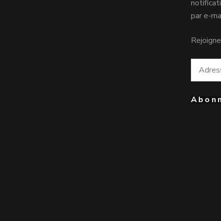
notifica
par e-mai
Rejoigne
Adresse
e-
mail
Abon