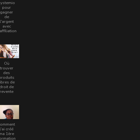
systemio
pour
gagner
de
l'argent
avec
'affiliation
Où
trouver
des
produits
libres de
droit de
revente
comment
j'ai créé
ma 1ère
ormation