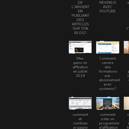
DE
REVENUS
L'ARGENT
AVEC
EN
YOUTUBE
PUBLIANT
DES
ARTICLES
SUR TON
l
BLOG?
Mes
Comment
gains en
vendre
affiliation
des
en juillet
formations
2019
par
abonnement
avec
systemio?
comment
comment
et
créer un
combien
programme
je gagne
d'affiliation
f