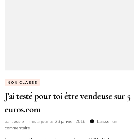
NON CLASSÉ
J’ai testé pour toi être vendeuse sur 5
euros.com
par
Jessie
mis à jour le
28 janvier 2018
Laisser un
sur
commentaire
J’ai