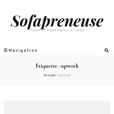
Sofapreneuse
Gagner de l'argent depuis son canapé
Navigation
Étiquette :
upwork
Accueil
/
upwork