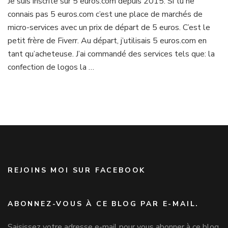
Je suis inscrite sur 5 euros.com depuis 2015. Si tu ne
testé
connais pas 5 euros.com c’est une place de marchés de
pour
toi
micro-services avec un prix de départ de 5 euros. C’est le
être
petit frère de Fiverr. Au départ, j’utilisais 5 euros.com en
vendeuse
tant qu’acheteuse. J’ai commandé des services tels que: la
sur
confection de logos la …
5
euros.com
REJOINS MOI SUR FACEBOOK
ABONNEZ-VOUS À CE BLOG PAR E-MAIL.
Saisissez votre adresse e-mail pour vous abonner à ce blog