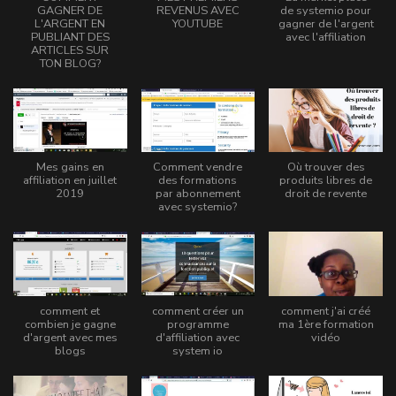
GAGNER DE
REVENUS AVEC
de systemio pour
L'ARGENT EN
YOUTUBE
gagner de l'argent
PUBLIANT DES
avec l'affiliation
ARTICLES SUR
TON BLOG?
Mes gains en
Comment vendre
Où trouver des
affiliation en juillet
des formations
produits libres de
2019
par abonnement
droit de revente
avec systemio?
comment et
comment créer un
comment j'ai créé
combien je gagne
programme
ma 1ère formation
d'argent avec mes
d'affiliation avec
vidéo
blogs
system io