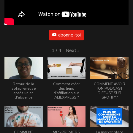
abonne-toi
Next
»
1
/
4
Retour de la
Comment créer
COMMENT AVOIR
sofapreneuse
des liens
TON PODCAST
après un an
d'affiliation sur
DIFFUSE SUR
d'absence
ALIEXPRESS ?
SPOTIFY?
COMMENT
MES PREMIERS
La market place